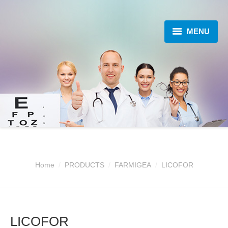
MENU
ABOUT US
OPHTALMOLOGY
PRODUCTS
CATALOGS
NEWS
Home
PRODUCTS
FARMIGEA
LICOFOR
SEMINÁŘE A KONGRESY
CONTACT
LICOFOR