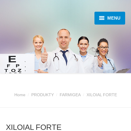
MENU
O NÁS
OFTALMOLOGIE
PRODUKTY
KATALOGY
AKTUALITY
Home
PRODUKTY
FARMIGEA
XILOIAL FORTE
SEMINÁŘE A KONGRESY
KONTAKT
XILOIAL FORTE