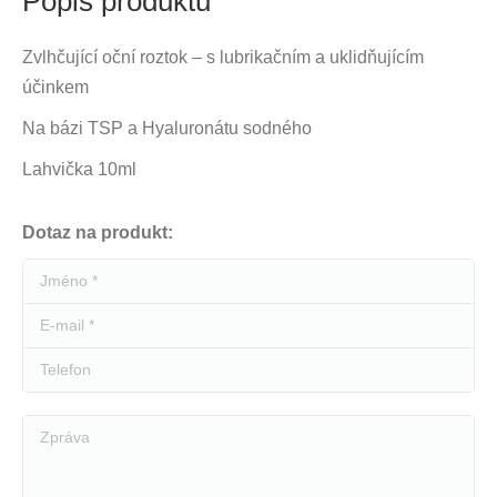
Popis produktu
Zvlhčující oční roztok – s lubrikačním a uklidňujícím
účinkem
Na bázi TSP a Hyaluronátu sodného
Lahvička 10ml
Dotaz na produkt:
Jméno *
E-mail *
Telefon
Zpráva