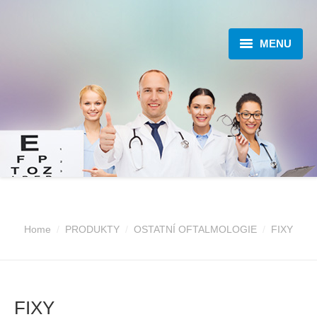
MENU
O NÁS
OFTALMOLOGIE
PRODUKTY
KATALOGY
AKTUALITY
Home
PRODUKTY
OSTATNÍ OFTALMOLOGIE
FIXY
SEMINÁŘE A KONGRESY
KONTAKT
FIXY